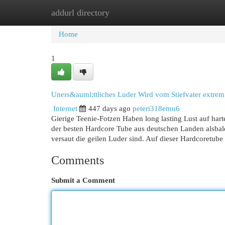
addurl directory
Home
New Site Listings
Add Site
Cat
Home
1
Uners&auml;ttliches Luder Wird vom Stiefvater extrem
Internet
447 days ago
peteri318emu6
Gierige Teenie-Fotzen Haben long lasting Lust auf hart
der besten Hardcore Tube aus deutschen Landen alsbal
versaut die geilen Luder sind. Auf dieser Hardcoretube 
Comments
Submit a Comment