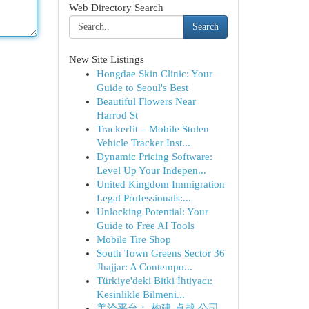
Web Directory Search
Search
New Site Listings
Hongdae Skin Clinic: Your
Guide to Seoul's Best
Beautiful Flowers Near
Harrod St
Trackerfit – Mobile Stolen
Vehicle Tracker Inst...
Dynamic Pricing Software:
Level Up Your Indepen...
United Kingdom Immigration
Legal Professionals:...
Unlocking Potential: Your
Guide to Free AI Tools
Mobile Tire Shop
South Town Greens Sector 36
Jhajjar: A Contempo...
Türkiye'deki Bitki İhtiyacı:
Kesinlikle Bilmeni...
美洽平台： 构建 卓越 公司