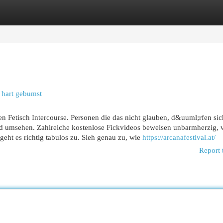
egories
Register
Login
 hart gebumst
en Fetisch Intercourse. Personen die das nicht glauben, d&uuml;rfen sic
d umsehen. Zahlreiche kostenlose Fickvideos beweisen unbarmherzig, 
geht es richtig tabulos zu. Sieh genau zu, wie
https://arcanafestival.at/
Report 