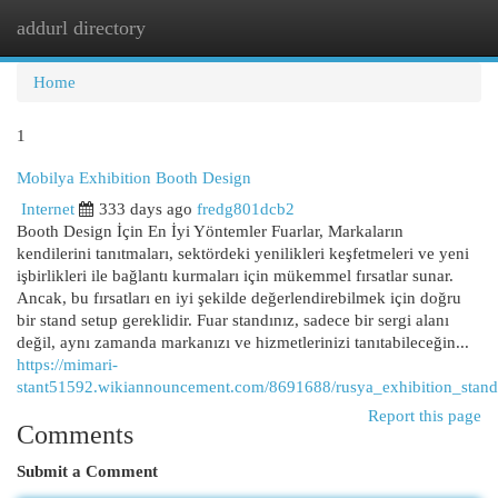
addurl directory
Togg
navi
Home
1
Mobilya Exhibition Booth Design
Internet
333 days ago
fredg801dcb2
Booth Design İçin En İyi Yöntemler Fuarlar, Markaların
kendilerini tanıtmaları, sektördeki yenilikleri keşfetmeleri ve yeni
işbirlikleri ile bağlantı kurmaları için mükemmel fırsatlar sunar.
Ancak, bu fırsatları en iyi şekilde değerlendirebilmek için doğru
bir stand setup gereklidir. Fuar standınız, sadece bir sergi alanı
değil, aynı zamanda markanızı ve hizmetlerinizi tanıtabileceğin...
https://mimari-
stant51592.wikiannouncement.com/8691688/rusya_exhibition_stand
Report this page
Comments
Submit a Comment