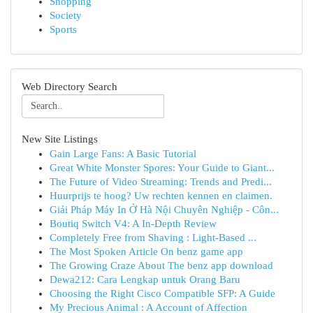
Shopping
Society
Sports
Web Directory Search
New Site Listings
Gain Large Fans: A Basic Tutorial
Great White Monster Spores: Your Guide to Giant...
The Future of Video Streaming: Trends and Predi...
Huurprijs te hoog? Uw rechten kennen en claimen.
Giải Pháp Máy In Ở Hà Nội Chuyên Nghiệp - Côn...
Boutiq Switch V4: A In-Depth Review
Completely Free from Shaving : Light-Based ...
The Most Spoken Article On benz game app
The Growing Craze About The benz app download
Dewa212: Cara Lengkap untuk Orang Baru
Choosing the Right Cisco Compatible SFP: A Guide
My Precious Animal : A Account of Affection