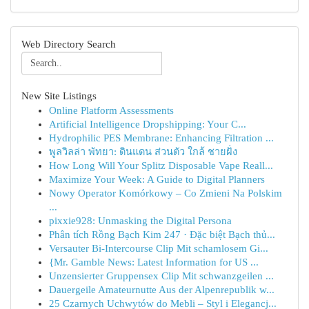
Web Directory Search
New Site Listings
Online Platform Assessments
Artificial Intelligence Dropshipping: Your C...
Hydrophilic PES Membrane: Enhancing Filtration ...
พูลวิลล่า พัทยา: ดินแดน ส่วนตัว ใกล้ ชายฝั่ง
How Long Will Your Splitz Disposable Vape Reall...
Maximize Your Week: A Guide to Digital Planners
Nowy Operator Komórkowy – Co Zmieni Na Polskim
...
pixxie928: Unmasking the Digital Persona
Phân tích Rồng Bạch Kim 247 · Đặc biệt Bạch thủ...
Versauter Bi-Intercourse Clip Mit schamlosem Gi...
{Mr. Gamble News: Latest Information for US ...
Unzensierter Gruppensex Clip Mit schwanzgeilen ...
Dauergeile Amateurnutte Aus der Alpenrepublik w...
25 Czarnych Uchwytów do Mebli – Styl i Elegancj...