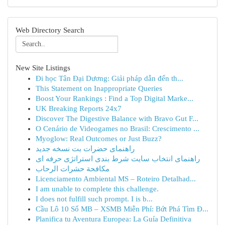
Web Directory Search
New Site Listings
Đi học Tân Đại Dương: Giải pháp dẫn đến th...
This Statement on Inappropriate Queries
Boost Your Rankings : Find a Top Digital Marke...
UK Breaking Reports 24x7
Discover The Digestive Balance with Bravo Gut F...
O Cenário de Videogames no Brasil: Crescimento ...
Myoglow: Real Outcomes or Just Buzz?
راهنمای حضرات بت نسخه جدید
راهنمای انتخاب سایت شرط بندی استراتژی حرفه ای
مكافحة حشرات الرحاب
Licenciamento Ambiental MS – Roteiro Detalhad...
I am unable to complete this challenge.
I does not fulfill such prompt. I is b...
Cầu Lô 10 Số MB – XSMB Miễn Phí: Bứt Phá Tìm Đ...
Planifica tu Aventura Europea: La Guía Definitiva