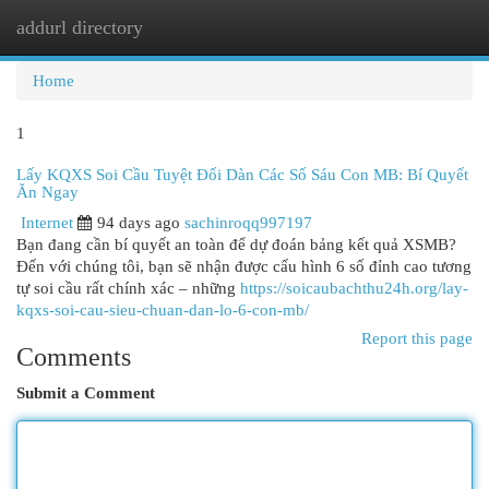
addurl directory
Togg
navi
Home
1
Lấy KQXS Soi Cầu Tuyệt Đối Dàn Các Số Sáu Con MB: Bí Quyết
Ăn Ngay
Internet
94 days ago
sachinroqq997197
Bạn đang cần bí quyết an toàn để dự đoán bảng kết quả XSMB?
Đến với chúng tôi, bạn sẽ nhận được cấu hình 6 số đỉnh cao tương
tự soi cầu rất chính xác – những
https://soicaubachthu24h.org/lay-
kqxs-soi-cau-sieu-chuan-dan-lo-6-con-mb/
Report this page
Comments
Submit a Comment