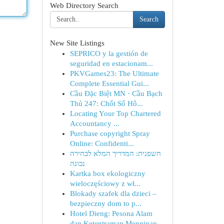
Web Directory Search
Search
New Site Listings
SEPRICO y la gestión de
seguridad en estacionam...
PKVGames23: The Ultimate
Complete Essential Gui...
Cầu Đặc Biệt MN · Cầu Bạch
Thủ 247: Chốt Số Hô...
Locating Your Top Chartered
Accountancy ...
Purchase copyright Spray
Online: Confidenti...
חשפנית: המדריך המלא לבחירה
נכונה
Kartka box ekologiczny
wieloczęściowy z wł...
Blokady szafek dla dzieci –
bezpieczny dom to p...
Hotel Dieng: Pesona Alam
dan Ketentraman Menginap