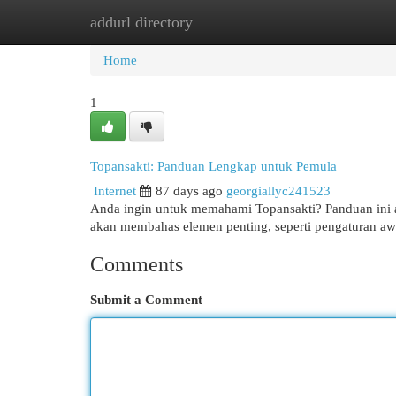
addurl directory
Home
New Site Listings
Add Site
Cat
Home
1
Topansakti: Panduan Lengkap untuk Pemula
Internet
87 days ago
georgiallyc241523
Anda ingin untuk memahami Topansakti? Panduan ini a
akan membahas elemen penting, seperti pengaturan awal
Comments
Submit a Comment