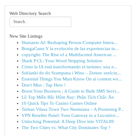
Web Directory Search
New Site Listings
Humanio AI: Reshaping Person-Computer Intera...
BongaCams Y la evolución de las experiencias in...
copyright: The Rise of a Multifaceted American ...
Shark P CL: Your Wood Stripping Solution
Cómo la IA está transformando el turismo: una n...
Szklanki do do Szampana i Wina – Zestaw sześciu...
Essential Things You Must Know On ai content wo...
Don't Miss : Tap Here !
Boost Your Business : A Guide to Bulk SMS Servi...
Lô Top Miền Bắc Hôm Nay: Phân Tích Chắc Ăn
10 Quick Tips To Casino Games Online
Trehan Vilasa Town Two Neemrana – A Promising P...
VPN Reseller Panel: Your Gateway to a Lucrative...
Unlocking Potential: A Deep Dive into VITAL89
The Two Cities vs. What City Dominates Top ?