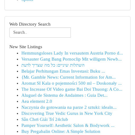
Web Directory Search
New Site Listings
Hemmungsloses Lady In versautem Austria Porno d...
Versauter Gang Bang Pornoclip Mit willigem Newb...
השתלות שיניים: כל מה שצריך לדעת
Belajar Perhitungan Emas Investasi: Buku ...
{Mr. Gamble News: Current Information for Am...
Aromat SI Kala o pojemności 500 ml – Doskonały ...
The Increase Of Video game Bai Doi Thuong: A Co...
Aluguel de Sistema de Andaimes : Guia Det...
Aea element 2.0
Naczynia do gotowania na parze 2 sztuki: idealn...
Discovering True Vedic Gurus in New York City
Sân Chơi Giải Trí 24club
Pamper Yourself: Aesthetic Salon & Bodywork ...
Buy Pregabalin Online: A Simple Solution