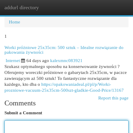
addurl directory
Togg
navi
Home
1
Worki próżniowe 25x35cm: 500 sztuk – Idealne rozwiązanie do
pakowania żywności
Internet
64 days ago
kalexmnc083921
Szukasz optymalnego sposobu na konserwowanie żywności ?
Oferujemy woreczki próżniowe o gabarytach 25x35cm, w paczce
zawierającym aż 500 sztuk! To fantastyczne rozwiązanie dla
każdego, kto dba o
https://opakowaniadeal.pl/pl/p/Worki-
prozniowe-vacuum-25x35cm-500szt-gladkie-Good-Price/13167
Report this page
Comments
Submit a Comment