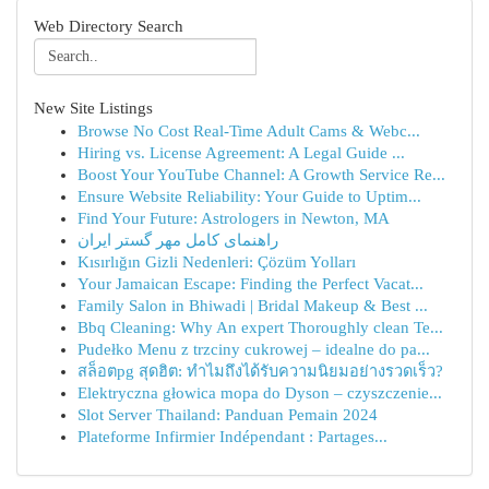
Web Directory Search
New Site Listings
Browse No Cost Real-Time Adult Cams & Webc...
Hiring vs. License Agreement: A Legal Guide ...
Boost Your YouTube Channel: A Growth Service Re...
Ensure Website Reliability: Your Guide to Uptim...
Find Your Future: Astrologers in Newton, MA
راهنمای کامل مهر گستر ایران
Kısırlığın Gizli Nedenleri: Çözüm Yolları
Your Jamaican Escape: Finding the Perfect Vacat...
Family Salon in Bhiwadi | Bridal Makeup & Best ...
Bbq Cleaning: Why An expert Thoroughly clean Te...
Pudełko Menu z trzciny cukrowej – idealne do pa...
สล็อตpg สุดฮิต: ทำไมถึงได้รับความนิยมอย่างรวดเร็ว?
Elektryczna głowica mopa do Dyson – czyszczenie...
Slot Server Thailand: Panduan Pemain 2024
Plateforme Infirmier Indépendant : Partages...