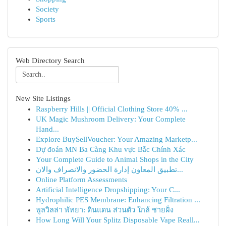
Society
Sports
Web Directory Search
New Site Listings
Raspberry Hills || Official Clothing Store 40% ...
UK Magic Mushroom Delivery: Your Complete
Hand...
Explore BuySellVoucher: Your Amazing Marketp...
Dự đoán MN Ba Càng Khu vực Bắc Chính Xác
Your Complete Guide to Animal Shops in the City
تطبيق المعاون إدارة الحضور والانصراف والان...
Online Platform Assessments
Artificial Intelligence Dropshipping: Your C...
Hydrophilic PES Membrane: Enhancing Filtration ...
พูลวิลล่า พัทยา: ดินแดน ส่วนตัว ใกล้ ชายฝั่ง
How Long Will Your Splitz Disposable Vape Reall...