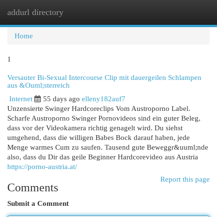
addurl directory
Togg
navi
Home
1
Versauter Bi-Sexual Intercourse Clip mit dauergeilen Schlampen
aus &Ouml;sterreich
Internet
55 days ago
elleny182auf7
Unzensierte Swinger Hardcoreclips Vom Austroporno Label.
Scharfe Austroporno Swinger Pornovideos sind ein guter Beleg,
dass vor der Videokamera richtig genagelt wird. Du siehst
umgehend, dass die willigen Babes Bock darauf haben, jede
Menge warmes Cum zu saufen. Tausend gute Beweggr&uuml;nde
also, dass du Dir das geile Beginner Hardcorevideo aus Austria
https://porno-austria.at/
Report this page
Comments
Submit a Comment