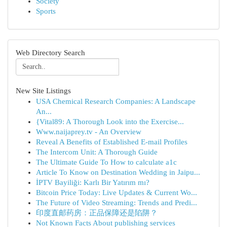
Society
Sports
Web Directory Search
New Site Listings
USA Chemical Research Companies: A Landscape
An...
{Vital89: A Thorough Look into the Exercise...
Www.naijaprey.tv - An Overview
Reveal A Benefits of Established E-mail Profiles
The Intercom Unit: A Thorough Guide
The Ultimate Guide To How to calculate a1c
Article To Know on Destination Wedding in Jaipu...
İPTV Bayiliği: Karlı Bir Yatırım mı?
Bitcoin Price Today: Live Updates & Current Wo...
The Future of Video Streaming: Trends and Predi...
印度直邮药房：正品保障还是陷阱？
Not Known Facts About publishing services