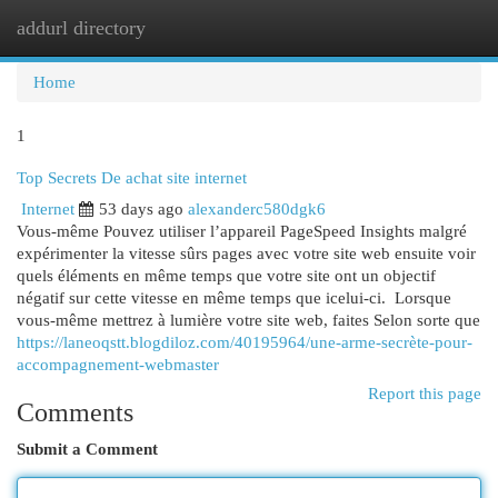
addurl directory
Togg
navi
Home
1
Top Secrets De achat site internet
Internet
53 days ago
alexanderc580dgk6
Vous-même Pouvez utiliser l’appareil PageSpeed Insights malgré
expérimenter la vitesse sûrs pages avec votre site web ensuite voir
quels éléments en même temps que votre site ont un objectif
négatif sur cette vitesse en même temps que icelui-ci. Lorsque
vous-même mettrez à lumière votre site web, faites Selon sorte que
https://laneoqstt.blogdiloz.com/40195964/une-arme-secrète-pour-
accompagnement-webmaster
Report this page
Comments
Submit a Comment