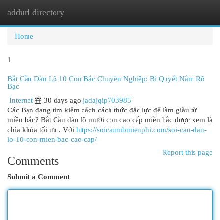
addurl directory
Togg
navi
Home
1
Bắt Cầu Dàn Lô 10 Con Bắc Chuyên Nghiệp: Bí Quyết Nắm Rõ
Bạc
Internet
30 days ago
jadajqip703985
Các Bạn đang tìm kiếm cách cách thức đắc lực để làm giàu từ
miền bắc? Bắt Cầu dàn lô mười con cao cấp miền bắc được xem là
chìa khóa tối ưu . Với
https://soicaumbmienphi.com/soi-cau-dan-
lo-10-con-mien-bac-cao-cap/
Report this page
Comments
Submit a Comment