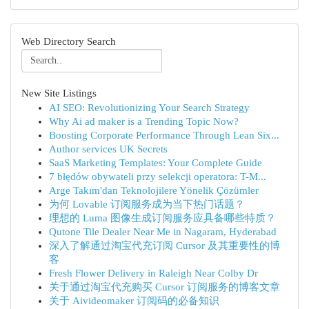
Web Directory Search
New Site Listings
AI SEO: Revolutionizing Your Search Strategy
Why Ai ad maker is a Trending Topic Now?
Boosting Corporate Performance Through Lean Six...
Author services UK Secrets
SaaS Marketing Templates: Your Complete Guide
7 błędów obywateli przy selekcji operatora: T-M...
Arge Takım'dan Teknolojilere Yönelik Çözümler
为何 Lovable 订阅服务成为当下热门话题？
理想的 Luma 图像生成订阅服务应具备哪些特质？
Qutone Tile Dealer Near Me in Nagaram, Hyderabad
深入了解通过淘宝代充订阅 Cursor 及其重要性的博
客
Fresh Flower Delivery in Raleigh Near Colby Dr
关于通过淘宝代充购买 Cursor 订阅服务的博客文章
关于 Aivideomaker 订阅码的必备知识