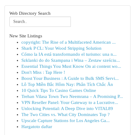
Web Directory Search
New Site Listings
copyright: The Rise of a Multifaceted American ...
Shark P CL: Your Wood Stripping Solution
Cómo la IA está transformando el turismo: una n...
Szklanki do do Szampana i Wina – Zestaw sześciu...
Essential Things You Must Know On ai content wo...
Don't Miss : Tap Here !
Boost Your Business : A Guide to Bulk SMS Servi...
Lô Top Miền Bắc Hôm Nay: Phân Tích Chắc Ăn
10 Quick Tips To Casino Games Online
Trehan Vilasa Town Two Neemrana – A Promising P...
VPN Reseller Panel: Your Gateway to a Lucrative...
Unlocking Potential: A Deep Dive into VITAL89
The Two Cities vs. What City Dominates Top ?
Upscale Capture Stations for Los Angeles Ga...
Hargatoto daftar